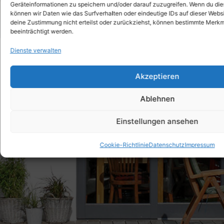
Geräteinformationen zu speichern und/oder darauf zuzugreifen. Wenn du di
können wir Daten wie das Surfverhalten oder eindeutige IDs auf dieser Webs
deine Zustimmung nicht erteilst oder zurückziehst, können bestimmte Merk
beeinträchtigt werden.
Dienste verwalten
Akzeptieren
Ablehnen
Einstellungen ansehen
Cookie-Richtlinie
Datenschutz
Impressum