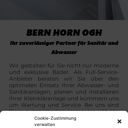
BERN HORN OGH
Ihr zuverlässiger Partner für Sanitär und
Abwasser
Wir gestalten für Sie nicht nur moderne
und exklusive Bäder. Als Full-Service-
Anbieter beraten wir Sie über den
optimalen Einsatz Ihrer Abwasser- und
Sanitäranlagen, planen und installieren
Ihrer Kleinkläranlage und kümmern uns
um Wartung und Service. Bei uns sind
Sie in guten Händen. Unsere langjährige
Erfahrung und unser Know-how sorgen
Cookie-Zustimmung
für eine exzellente Ausführung und eine
verwalten