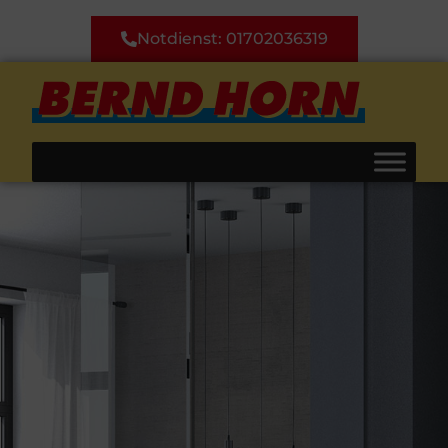
Notdienst: 01702036319