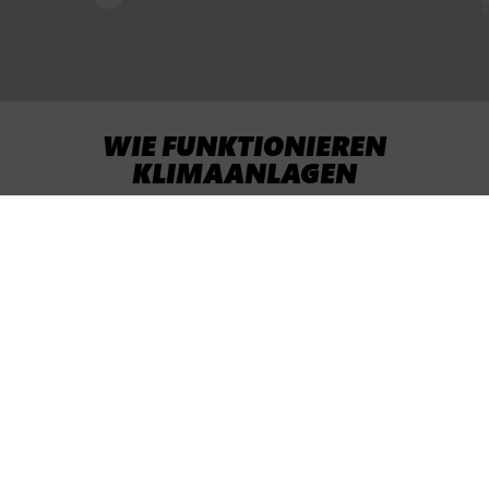
WIE FUNKTIONIEREN
KLIMAANLAGEN
Klimaanlagen verwenden Kältemittel,
um die Luft zu kühlen. Das Kältemittel
zirkuliert durch einen geschlossenen
Kreislauf von Wärmetauschern. Die
Spulen entziehen der Luft Wärme und
geben sie an die Außenluft ab.