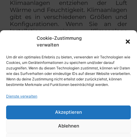
Klimaanlagen entziehen der Luft
Wärme und Feuchtigkeit. Klimaanlagen
gibt es in verschiedenen Größen und
Konfigurationen. Wenn Sie an der
Installation einer Klimaanlage
interessiert sind, kontaktieren Sie uns
Cookie-Zustimmung
noch heute für eine kostenlose
verwalten
Beratung!
Um dir ein optimales Erlebnis zu bieten, verwenden wir Technologien wie
Cookies, um Geräteinformationen zu speichern und/oder darauf
zuzugreifen. Wenn du diesen Technologien zustimmst, können wir Daten
wie das Surfverhalten oder eindeutige IDs auf dieser Website verarbeiten.
Wenn du deine Zustimmung nicht erteilst oder zurückziehst, können
bestimmte Merkmale und Funktionen beeinträchtigt werden.
Dienste verwalten
Akzeptieren
Ablehnen